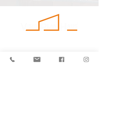
Im Handwerkerhof 1a
54338 Schweich-Issel
+49 (0) 6502 93 09 60
info@visioplanhaus.de
Impressum
Datenschutz