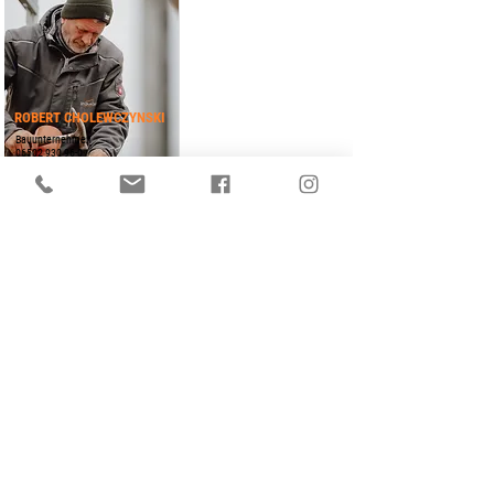
ROBERT CHOLEWCZYNSKI
Bauunternehmen
06502 930 96-0
info@visioplanhaus.de
ELIAS BREITBACH
Bauunternehmen
06502 930 96-0
info@visioplanhaus.de