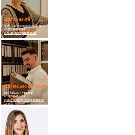
KERSTIN HAUTH
techn. Leitung Bauunternehmen
06502 93096-159
k.hauth@visioplanhaus.de
QUTAEBA ABO KHAROUB
Buchhaltung / Personal
06502 93096-126
q.abokharoub@visioplanhaus.de