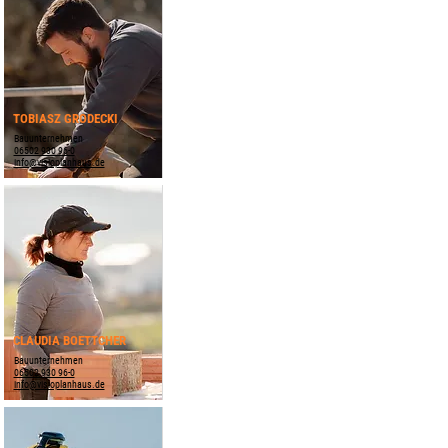
TOBIASZ GRODECKI
Bauunternehmen
06502 930 96-0
info@visioplanhaus.de
CLAUDIA BOETTCHER
Bauunternehmen
06502 930 96-0
info@visioplanhaus.de