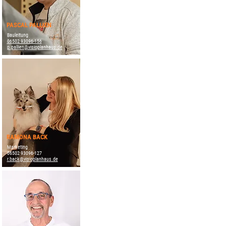
PASCAL PALLIEN
Bauleitung
06502 93096-156
p.pallien@visioplanhaus.de
RAMONA BACK
Marketing
06502 93096-127
r.back@visioplanhaus.de