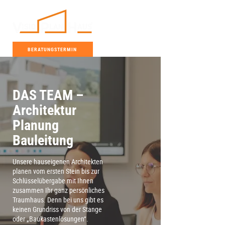
BERATUNGSTERMIN
DAS TEAM –
Architektur
Planung
Bauleitung
Unsere hauseigenen Architekten
planen vom ersten Stein bis zur
Schlüsselübergabe mit Ihnen
zusammen Ihr ganz persönliches
Traumhaus. Denn bei uns gibt es
keinen Grundriss von der Stange
oder „Baukastenlösungen“.