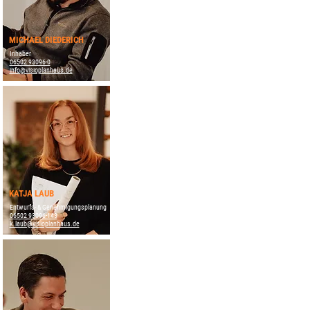
MICHAEL DIEDERICH
Inhaber
06502 93096-0
info@visioplanhaus.de
KATJA LAUB
Entwurfs- & Genehmigungsplanung
06502 93096-143
k.laub@visioplanhaus.de