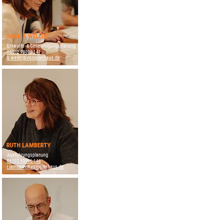
SASKIA WELLER
Entwurfs- & Genehmigungsplanung
06502 93096-141
s.weller@visioplanhaus.de
RUTH LAMBERTY
Ausführungsplanung
06502 93096-146
r.lamberty@visioplanhaus.de