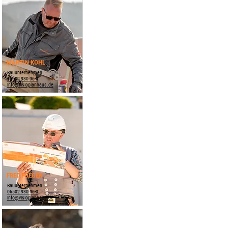
MARTIN KOHL
Bauunternehmen
06502 930 96-0
info@visioplanhaus.de
FRED FOEGEN
Bauunternehmen
06502 930 96-0
info@visioplanhaus.de