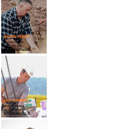
MARCEL GRULET
Bauunternehmen
06502 930 96-0
info@visioplanhaus.de
RALF THOMMES
Bauunternehmen
06502 930 96-0
info@visioplanhaus.de