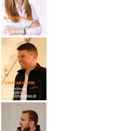
BLANDINE FELZEN
Buchhaltung / Personal
06502 93096-125
b.felzen@visioplanhaus.de
CHRISTIAN GERTEN
Geschäftsführung
06502 93096-0
c.gerten@visioplanhaus.de