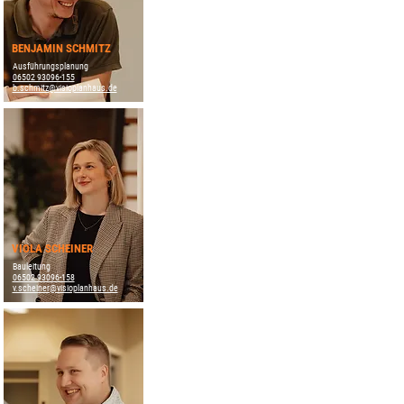
BENJAMIN SCHMITZ
Ausführungsplanung
06502 93096-155
b.schmitz@visioplanhaus.de
VIOLA SCHEINER
Bauleitung
06502 93096-158
v.scheiner@visioplanhaus.de