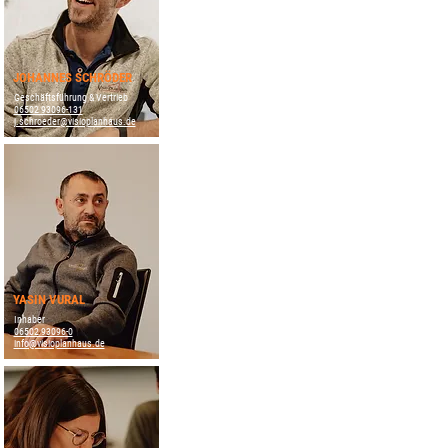
JOHANNES SCHRÖDER
Geschäftsführung & Vertrieb
06502 93096-131
j.schroeder@visioplanhaus.de
YASIN VURAL
Inhaber
06502 93096-0
info@visioplanhaus.de