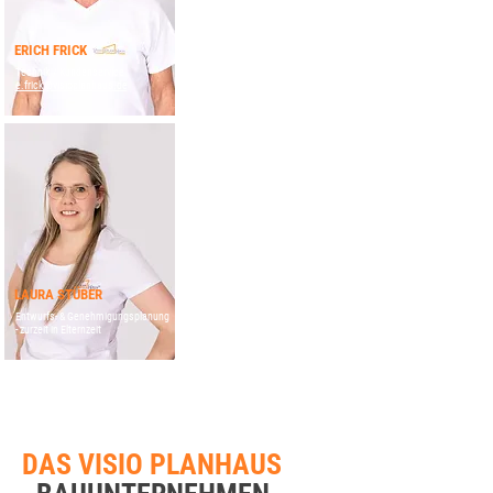
ERICH FRICK
Technik / Kundenservice
e.frick@visioplanhaus.de
LAURA STÜBER
Entwurfs- & Genehmigungsplanung
- zurzeit in Elternzeit​
DAS VISIO PLANHAUS