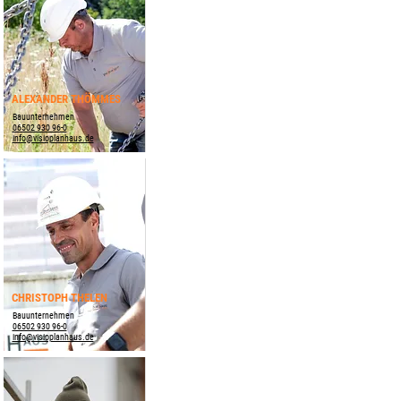
ALEXANDER THÖMMES
Bauunternehmen
06502 930 96-0
info@visioplanhaus.de
CHRISTOPH THELEN
Bauunternehmen
06502 930 96-0
info@visioplanhaus.de