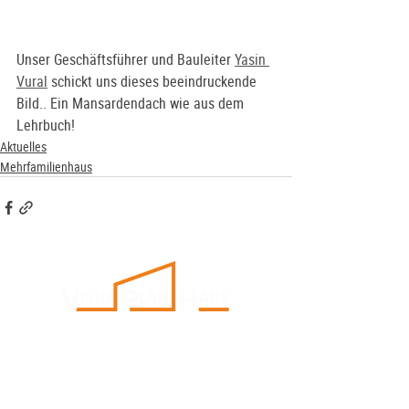
Unser Geschäftsführer und Bauleiter 
Yasin 
Vural
 schickt uns dieses beeindruckende 
Bild.. Ein Mansardendach wie aus dem 
Lehrbuch! 
Aktuelles
Mehrfamilienhaus
Im Handwerkerhof 1a
54338 Schweich-Issel
+49 (0) 6502 93 09 60