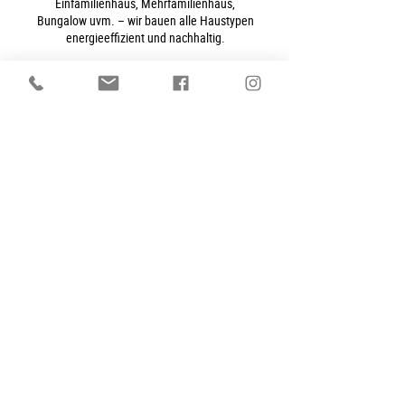
Einfamilienhaus, Mehrfamilienhaus,
Bungalow uvm. – wir bauen alle Haustypen
energieeffizient und nachhaltig.
HAUSTYPEN
KONTAKTANF
RAGE
BERATUNGSTERMI
N
KONTAKTIERE UNS