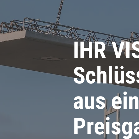
IHR V
Schlüs
aus ei
Preisg